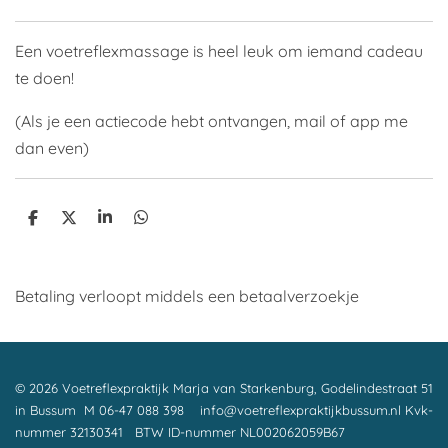
Een voetreflexmassage is heel leuk om iemand cadeau
te doen!
(Als je een actiecode hebt ontvangen, mail of app me
dan even)
D
D
S
D
e
e
h
e
l
e
a
l
e
l
r
e
n
e
n
Betaling verloopt middels een betaalverzoekje
© 2026 Voetreflexpraktijk Marja van Starkenburg, Godelindestraat 51
in Bussum M 06-47 088 398 info@voetreflexpraktijkbussum.nl Kvk-
nummer 32130341 BTW ID-nummer
NL002062059B67