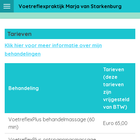
Voetreflexpraktijk Marja van Starkenburg
Ga
direct
naar
de
Tarieven
hoofdinhoud
Klik hier voor meer informatie over mijn
behandelingen
Tarieven
(deze
tarieven
Behandeling
zijn
vrijgesteld
van BTW)
VoetreflexPlus behandelmassage (60
Euro 65,00
min)
VoetreflexPlus ontspanningsmassage