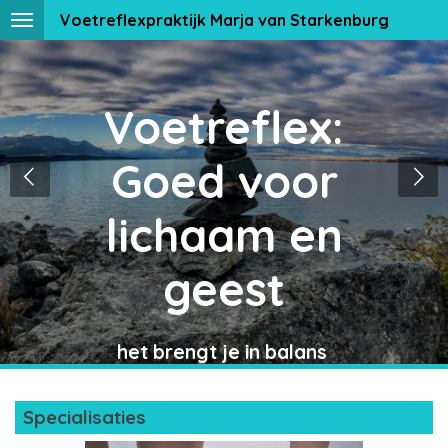
Voetreflexpraktijk Marja van Starkenburg
Ga
direct
naar
de
Voetreflex:
hoofdinhoud
Goed voor
lichaam en
geest
het brengt je in balans
Specialisaties