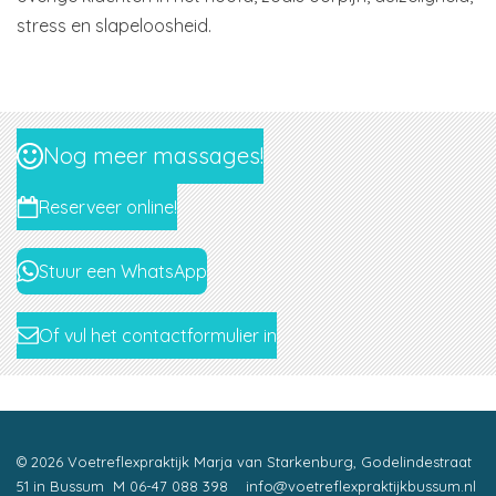
stress en slapeloosheid.
Nog meer massages!
Reserveer online!
Stuur een WhatsApp
Of vul het contactformulier in
© 2026 Voetreflexpraktijk Marja van Starkenburg, Godelindestraat
51 in Bussum M 06-47 088 398 info@voetreflexpraktijkbussum.nl