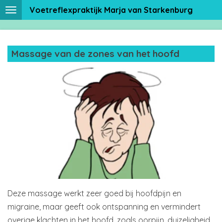
Voetreflexpraktijk Marja van Starkenburg
Ga
direct
naar
de
Massage van de zones van het hoofd
hoofdinhoud
Deze massage werkt zeer goed bij hoofdpijn en
migraine, maar geeft ook ontspanning en vermindert
overige klachten in het hoofd, zoals oorpijn, duizeligheid,